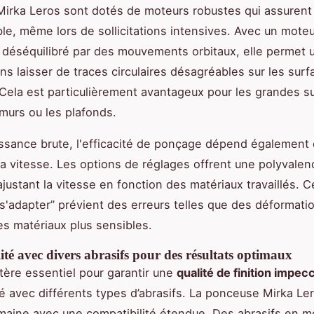
 Mirka Leros sont dotés de moteurs robustes qui assurent
ble, même lors de sollicitations intensives. Avec un mote
déséquilibré par des mouvements orbitaux, elle permet
ns laisser de traces circulaires désagréables sur les surf
. Cela est particulièrement avantageux pour les grandes s
urs ou les plafonds.
issance brute, l'efficacité de ponçage dépend également 
la vitesse. Les options de réglages offrent une polyvalen
ajustant la vitesse en fonction des matériaux travaillés. C
“s'adapter” prévient des erreurs telles que des déformati
es matériaux plus sensibles.
té avec divers abrasifs pour des résultats optimaux
itère essentiel pour garantir une
qualité de finition impec
té avec différents types d’abrasifs. La ponceuse Mirka Le
aine avec une compatibilité étendue. Des abrasifs en 