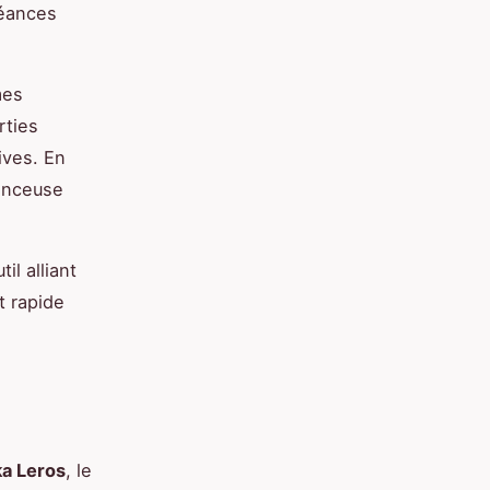
séances
mes
rties
ives. En
ponceuse
l alliant
t rapide
ka Leros
, le