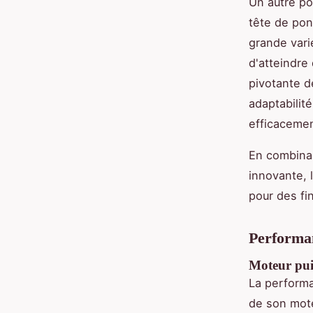
Un autre po
tête de pon
grande varié
d'atteindre
pivotante d
adaptabilité
efficacemen
En combinan
innovante, 
pour des fi
Performan
Moteur puis
La perform
de son mot