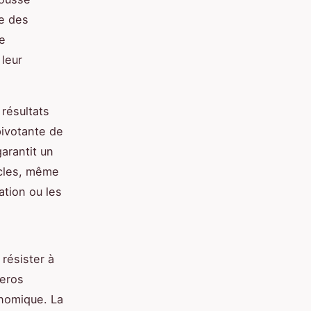
ue des
de
 leur
résultats
pivotante de
garantit un
cles, même
tion ou les
 résister à
Leros
nomique. La