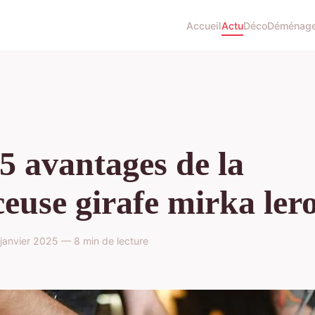
Accueil
Actu
Déco
Déménag
5 avantages de la
euse girafe mirka ler
janvier 2025 — 8 min de lecture