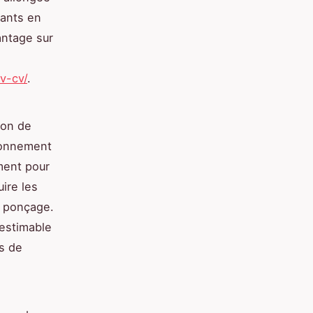
eants en
antage sur
v-cv/
.
ion de
ironnement
ement pour
uire les
e ponçage.
nestimable
s de