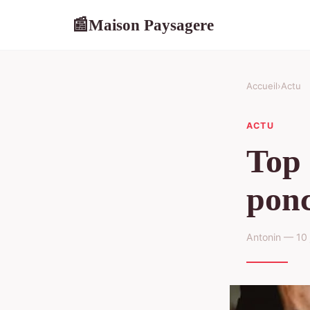
Maison Paysagere
📰
Accueil
›
Actu
ACTU
Top 
ponc
Antonin — 10 