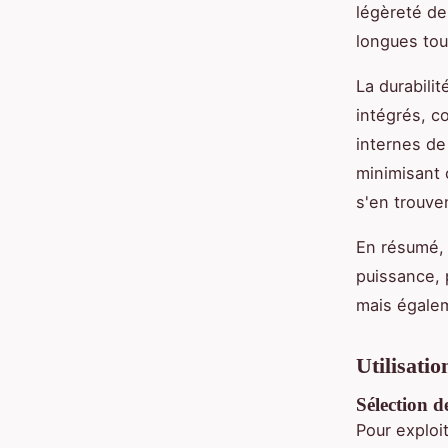
légèreté de 
longues tout
La durabili
intégrés, c
internes de
minimisant 
s'en trouve
En résumé, 
puissance, 
mais égalem
Utilisatio
Sélection d
Pour exploi