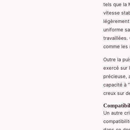
tels que la
vitesse sta
légèrement 
uniforme sa
travaillées
comme les m
Outre la pu
exercé sur 
précieuse, 
capacité à 
creux sur d
Compatibili
Un autre cr
compatibili
dans ce dom