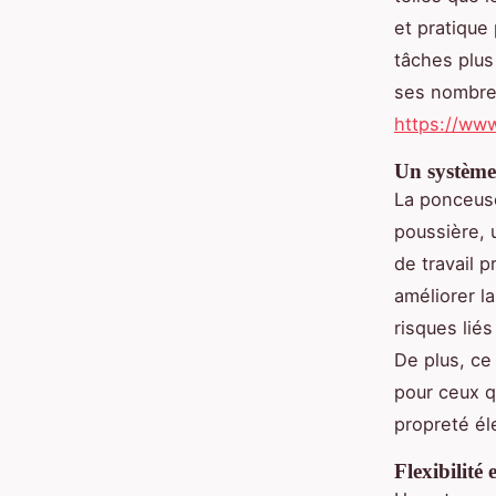
et pratique
tâches plus
ses nombreu
https://ww
Un système 
La ponceuse
poussière, 
de travail 
améliorer la
risques lié
De plus, ce
pour ceux q
propreté él
Flexibilité