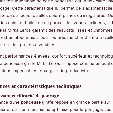
int fort indéniable de cette ponceuse est la flexibilité un
çage. Cette caractéristique lui permet de s'adapter facil
té de surfaces, qu'elles soient planes ou irrégulières. Qu'
 des coins difficiles ou de poncer des zones inclinées, la 
e la Mirka Leros garantit des résultats lisses et uniformes
 est un atout majeur pour les artisans cherchant à travaill
t sur des projets diversifiés.
t performances élevées, confort supérieur et technolog
la ponceuse girafe Mirka Leros s’impose comme un outil 
nitions impeccables et un gain de productivité.
ces et caractéristiques techniques
sant et efficacité de ponçage
ance d’une
ponceuse girafe
repose en grande partie sur 
eur et sur son mécanisme optimisé pour le ponçage. Les