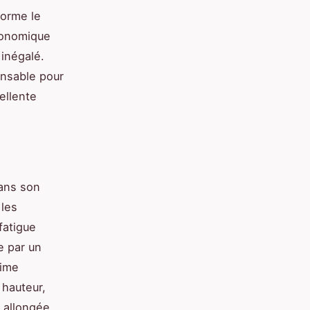
forme le
gonomique
 inégalé.
ensable pour
ellente
dans son
 les
fatigue
e par un
nime
 hauteur,
 allongée