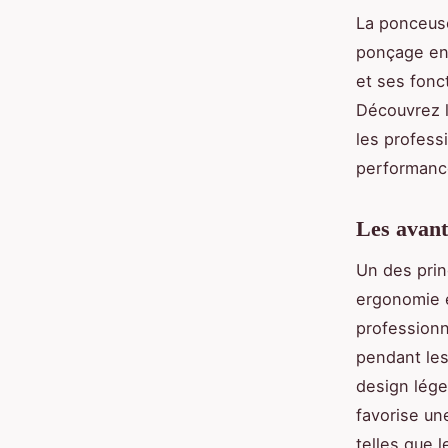
La ponceuse
ponçage en 
et ses fonct
Découvrez l
les profess
performance
Les avant
Un des prin
ergonomie e
professionn
pendant les
design lége
favorise un
telles que 