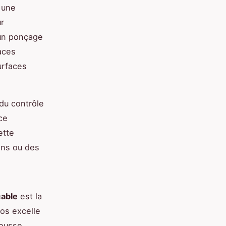
 une
ur
 un ponçage
aces
urfaces
du contrôle
ce
ette
ons ou des
cable
est la
ros excelle
mousse