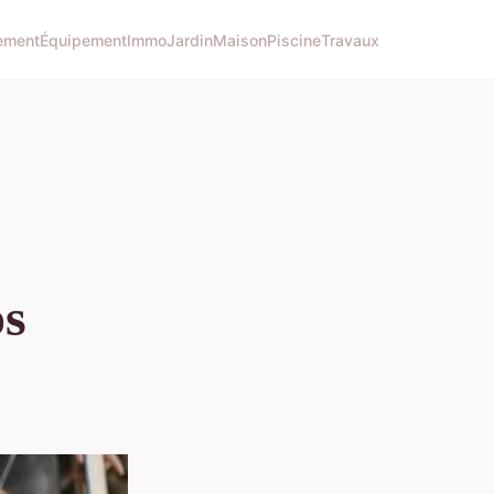
ement
Équipement
Immo
Jardin
Maison
Piscine
Travaux
os