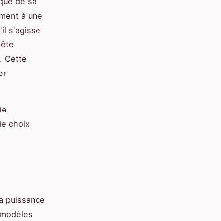
ique de sa
ement à une
il s'agisse
tête
. Cette
er
ie
de choix
la puissance
 modèles