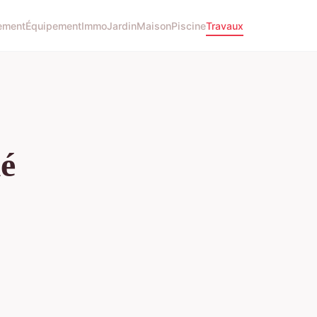
ement
Équipement
Immo
Jardin
Maison
Piscine
Travaux
ié