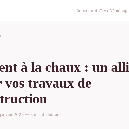
Accueil
Actu
Déco
Déménag
x
nt à la chaux : un all
 vos travaux de
truction
janvier 2025 — 5 min de lecture