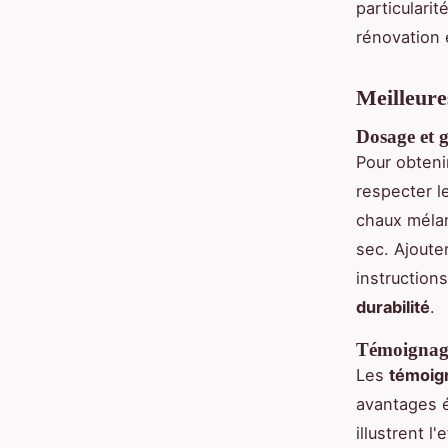
particularit
rénovation
Meilleure
Dosage et 
Pour obteni
respecter l
chaux mélan
sec. Ajoute
instruction
durabilité
.
Témoignages
Les
témoign
avantages é
illustrent l