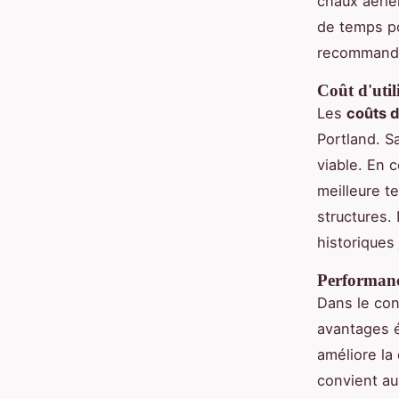
chaux aérie
de temps po
recommandée
Coût d'utili
Les
coûts d
Portland. S
viable. En 
meilleure t
structures.
historiques 
Performanc
Dans le con
avantages é
améliore la 
convient aux