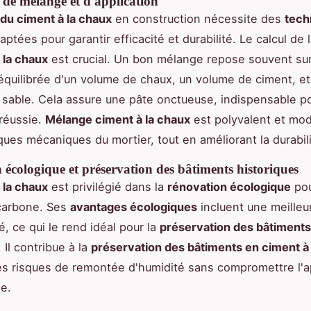
 de mélange et d'application
n du ciment à la chaux
en construction nécessite des
tech
ptées pour garantir efficacité et durabilité. Le calcul de 
 la chaux
est crucial. Un bon mélange repose souvent su
équilibrée d'un volume de chaux, un volume de ciment, et
sable. Cela assure une pâte onctueuse, indispensable p
 réussie.
Mélange ciment à la chaux
est polyvalent et mod
iques mécaniques du mortier, tout en améliorant la durabili
écologique et préservation des bâtiments historiques
 la chaux
est privilégié dans la
rénovation écologique
pou
carbone. Ses
avantages écologiques
incluent une meilleu
é, ce qui le rend idéal pour la
préservation des bâtiments
. Il contribue à la
préservation des bâtiments en ciment à
es risques de remontée d'humidité sans compromettre l'
le.