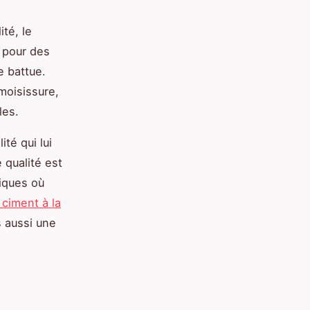
té, le
r pour des
e battue.
moisissure,
les.
té qui lui
 qualité est
iques où
u ciment à la
 aussi une