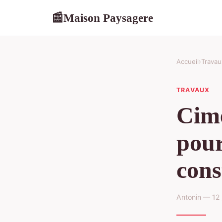
Maison Paysagere
📰
Accueil
›
Travau
TRAVAUX
Cime
pour
cons
Antonin — 12 