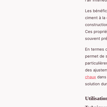
Les bénéfic
ciment à la
constructio
Ces proprié
souvent pr
En termes de
permet de s
particulièr
des ajustem
chaux
dans 
solution du
Utilisati