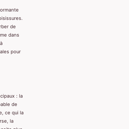
formante
oisissures.
orber de
même dans
 à
ales pour
cipaux : la
pable de
, ce qui la
rse, la