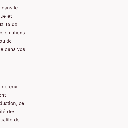
 dans le
que et
alité de
es solutions
 ou de
se dans vos
nombreux
ent
duction, ce
ité des
ualité de