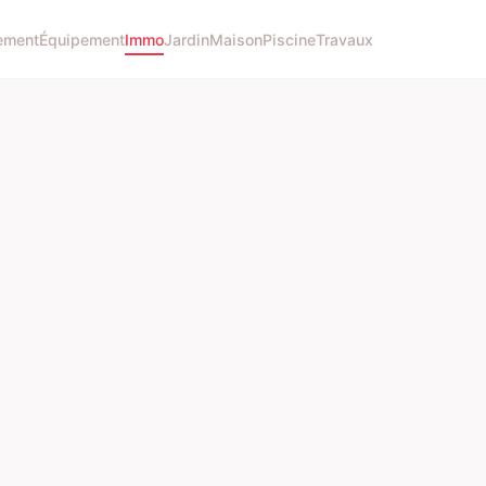
ement
Équipement
Immo
Jardin
Maison
Piscine
Travaux