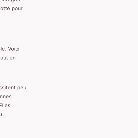
otté pour
le. Voici
tout en
ssitent peu
ennes
Elles
u