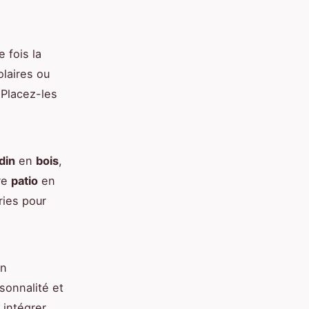
fois la
laires ou
 Placez-les
din
en
bois
,
re
patio
en
ries pour
en
rsonnalité et
 intégrer