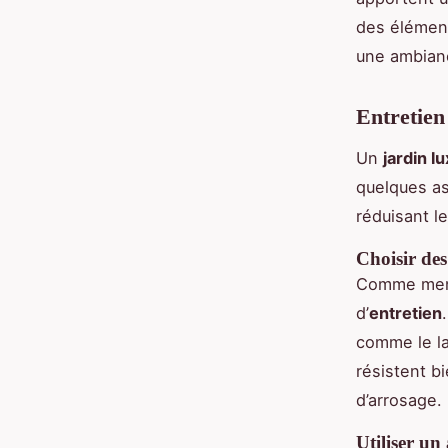
des élément
une ambianc
Entretien
Un
jardin l
quelques as
réduisant l
Choisir des
Comme men
d’
entretien
comme le la
résistent b
d’arrosage.
Utiliser u