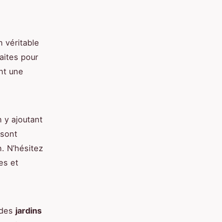
n véritable
aites pour
nt une
 y ajoutant
 sont
. N’hésitez
es et
 des
jardins