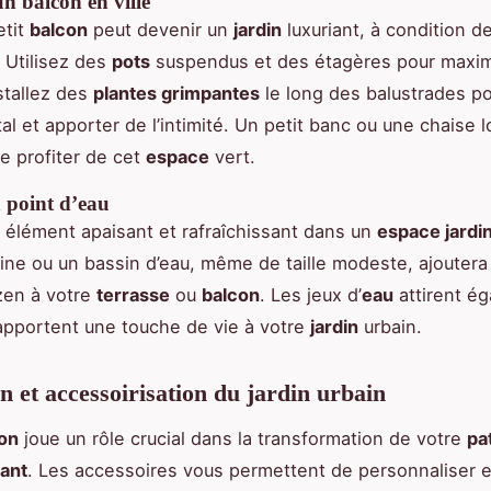
un balcon en ville
tit
balcon
peut devenir un
jardin
luxuriant, à condition d
. Utilisez des
pots
suspendus et des étagères pour maxim
nstallez des
plantes grimpantes
le long des balustrades po
al et apporter de l’intimité. Un petit banc ou une chaise 
e profiter de cet
espace
vert.
 point d’eau
n élément apaisant et rafraîchissant dans un
espace jardi
aine ou un bassin d’eau, même de taille modeste, ajoutera
zen à votre
terrasse
ou
balcon
. Les jeux d’
eau
attirent ég
apportent une touche de vie à votre
jardin
urbain.
n et accessoirisation du jardin urbain
on
joue un rôle crucial dans la transformation de votre
pa
iant
. Les accessoires vous permettent de personnaliser e