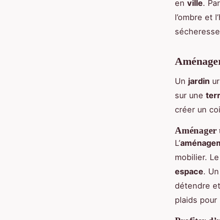
en
ville
. Pa
l’ombre et 
sécheresse
Aménager 
Un
jardin
ur
sur une
ter
créer un co
Aménager u
L’
aménage
mobilier. L
espace
. U
détendre et
plaids pour