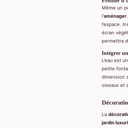
Profiter d’
Même un pe
l’
aménager
l’espace. I
écran végét
permettra d
Intégrer un
L’eau est u
petite font
dimension 
oiseaux et 
Décoratio
La
décorati
jardin luxur