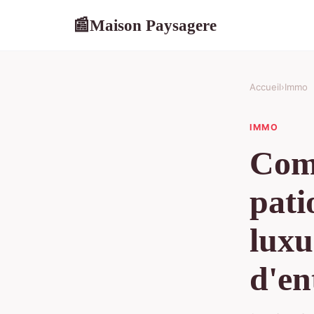
Maison Paysagere
📰
Accueil
›
Immo
IMMO
Com
pati
luxu
d'en