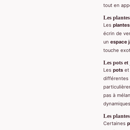
tout en app
Les plante
Les
plante
écrin de ve
un
espace j
touche exot
Les pots et
Les
pots
et 
différentes
particulièr
pas à méla
dynamiques
Les plantes
Certaines
p