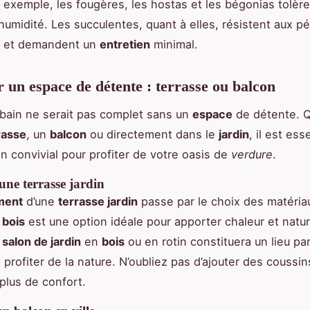
r exemple, les fougères, les hostas et les bégonias tolèr
l’humidité. Les succulentes, quant à elles, résistent aux p
 et demandent un
entretien
minimal.
un espace de détente : terrasse ou balcon
bain ne serait pas complet sans un
espace
de détente. Q
rasse
, un
balcon
ou directement dans le
jardin
, il est ess
in convivial pour profiter de votre oasis de
verdure
.
ne terrasse jardin
ment
d’une
terrasse jardin
passe par le choix des matéria
e
bois
est une option idéale pour apporter chaleur et natur
n
salon de jardin
en
bois
ou en rotin constituera un lieu par
 profiter de la nature. N’oubliez pas d’ajouter des coussin
 plus de confort.