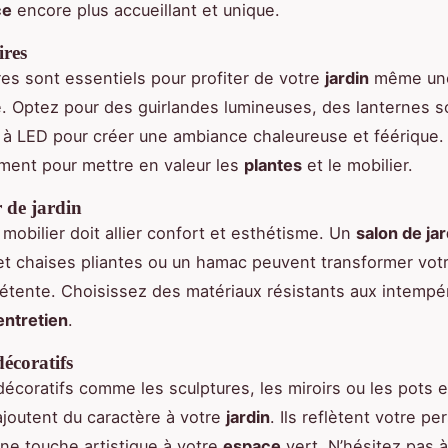
ce
encore plus accueillant et unique.
ires
res sont essentiels pour profiter de votre
jardin
même une 
. Optez pour des guirlandes lumineuses, des lanternes so
à LED pour créer une ambiance chaleureuse et féérique.
ment pour mettre en valeur les
plantes
et le mobilier.
 de jardin
 mobilier doit allier confort et esthétisme. Un
salon de jar
et chaises pliantes ou un hamac peuvent transformer vot
détente. Choisissez des matériaux résistants aux intempé
entretien
.
décoratifs
décoratifs comme les sculptures, les miroirs ou les pots 
joutent du caractère à votre
jardin
. Ils reflètent votre pe
ne touche artistique à votre
espace
vert. N’hésitez pas à