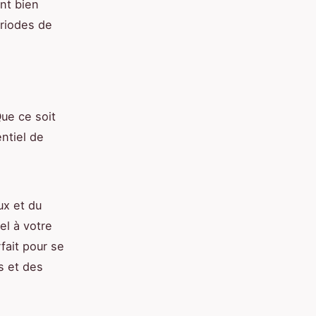
ent bien
ériodes de
ue ce soit
entiel de
ux et du
el à votre
fait pour se
s et des