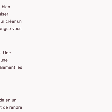
e bien
iser
ur créer un
longue vous
n
. Une
 une
alement les
tio
en un
t de rendre