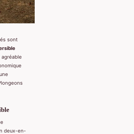
tés sont
ersible
 agréable
conomique
 une
 Plongeons
ible
le
ion deux-en-