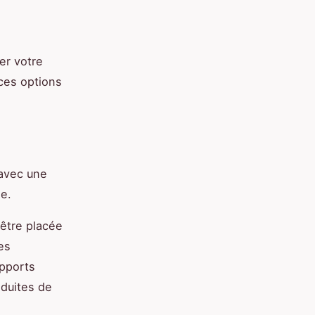
er votre
 ces options
 avec une
le.
 être placée
es
upports
nduites de