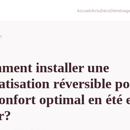
Accueil
Actu
Déco
Déménag
x
ent installer une
atisation réversible p
onfort optimal en été 
r?