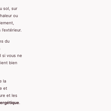
u sol, sur
haleur ou
idement,
l’extérieur.
ns du
n
l si vous ne
ient bien
e la
e et
re et les
nergétique
.