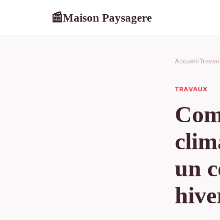
Maison Paysagere
📰
Accueil
›
Travau
TRAVAUX
Comm
clim
un c
hive