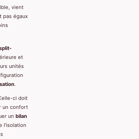
ble, vient
t pas égaux
oins
split-
érieure et
eurs unités
figuration
sation
.
Celle-ci doit
ur un confort
tuer un
bilan
 l’isolation
ts