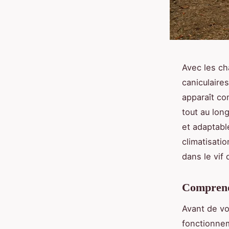
Avec les ch
caniculaires
apparaît co
tout au lon
et adaptabl
climatisati
dans le vif 
Comprendr
Avant de vou
fonctionnem