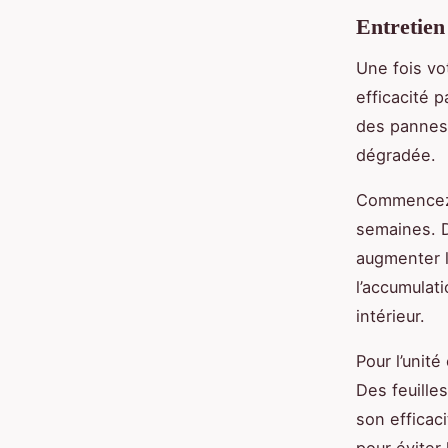
Entretien
Une fois vot
efficacité 
des pannes,
dégradée.
Commencez 
semaines. D
augmenter l
l’accumulati
intérieur.
Pour l’unit
Des feuilles
son efficac
pour éviter 