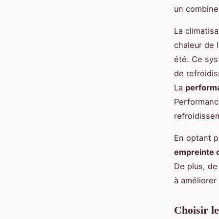
un combine
La climatis
chaleur de l
été. Ce sys
de refroidis
La
perform
Performance
refroidisse
En optant p
empreinte 
De plus, de
à améliorer
Choisir l