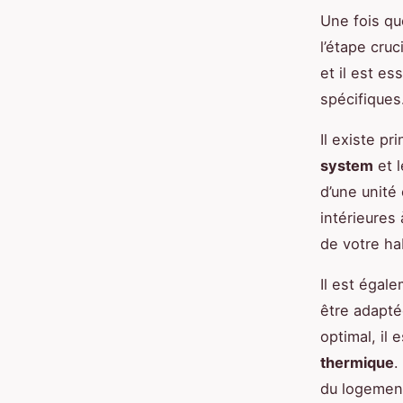
Une fois qu
l’étape cruc
et il est es
spécifiques
Il existe p
system
et 
d’une unité 
intérieures
de votre ha
Il est égal
être adaptée
optimal, il 
thermique
.
du logement