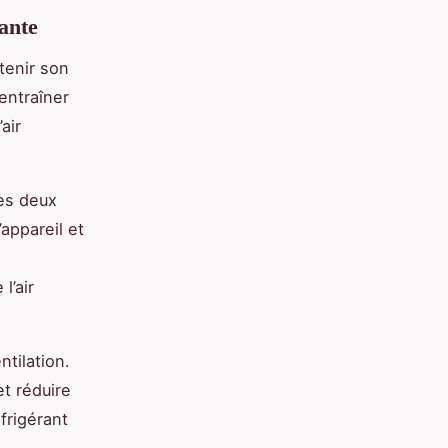
ante
ntenir son
entraîner
air
les deux
appareil et
l’air
ntilation.
et réduire
frigérant