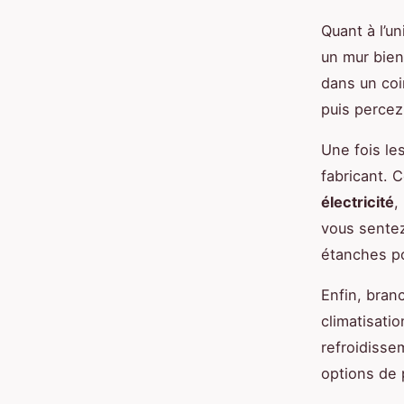
Quant à l’un
un mur bien
dans un coi
puis percez 
Une fois le
fabricant. 
électricité
,
vous sentez
étanches pou
Enfin, branc
climatisati
refroidisse
options de 