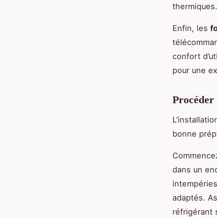
thermiques
Enfin, les
f
télécommand
confort d’ut
pour une ex
Procéder à
L’installat
bonne prépar
Commencez p
dans un endr
intempéries
adaptés. As
réfrigérant