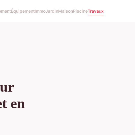
ement
Équipement
Immo
Jardin
Maison
Piscine
Travaux
our
et en